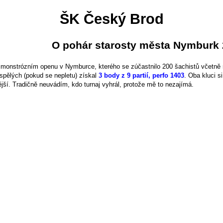
ŠK Český Brod
O pohár starosty města Nymburk
 monstrózním openu v Nymburce, kterého se zúčastnilo 200 šachistů včetně 
spělých (pokud se nepletu) získal
3 body z 9 partií, perfo 1403
. Oba kluci s
itější. Tradičně neuvádím, kdo turnaj vyhrál, protože mě to nezajímá.