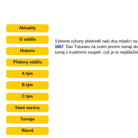
Aktuality
O oddíle
Výborné výkony předvedli naši dva mladíci na
1667
. Dan Tutunaru na svém prvním turnaji do
Historie
turnaj s kvalitními soupeři, což je to nejdůlež
Přebory oddílu
A tým
B tým
C tým
Staré sezóny
Turnaje
Různé