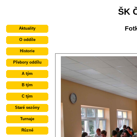
ŠK 
Fot
Aktuality
O oddíle
Historie
Přebory oddílu
A tým
B tým
C tým
Staré sezóny
Turnaje
Různé